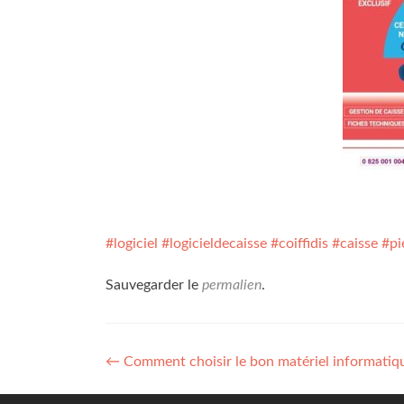
#
logiciel
#
logicieldecaisse
#
coiffidis
#
caisse
#
pi
Sauvegarder le
permalien
.
Navigation
←
Comment choisir le bon matériel informatiq
de