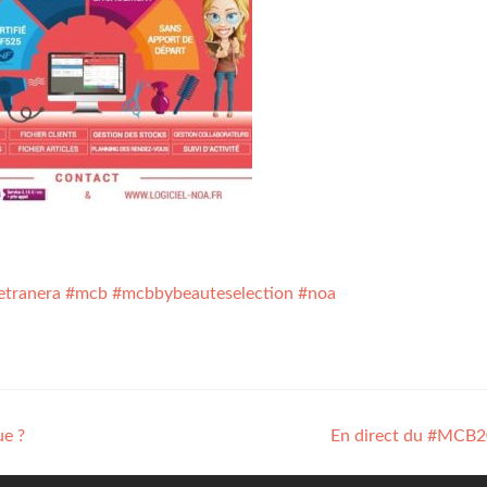
etranera
#
mcb
#
mcbbybeauteselection #noa
ue ?
En direct du #MCB